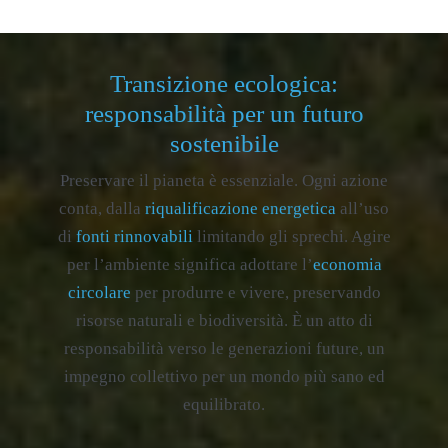
Transizione ecologica:
responsabilità per un futuro
sostenibile
Preservare il pianeta è essenziale. Ogni azione
conta, dalla
riqualificazione energetica
all’uso
di
fonti rinnovabili
limitando gli sprechi. Agire
per l’ambiente significa adottare l’
economia
circolare
per produrre e vivere, preservando
risorse naturali e biodiversità. È un atto di
responsabilità verso le generazioni future, un
impegno collettivo per un mondo più sano ed
equilibrato.