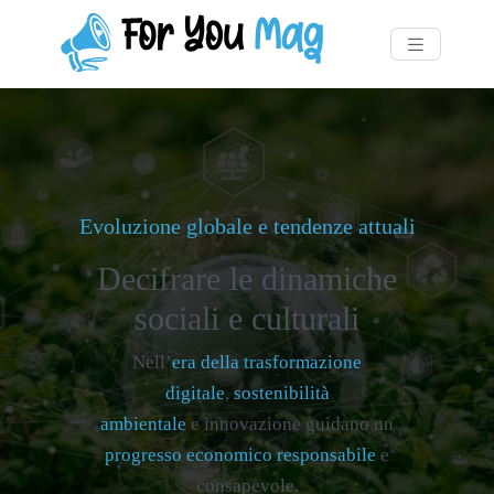
Evoluzione globale e tendenze attuali
Decifrare le dinamiche
sociali e culturali
Nell’
era della trasformazione
digitale
,
sostenibilità
ambientale
e innovazione guidano un
progresso economico responsabile
e
consapevole.