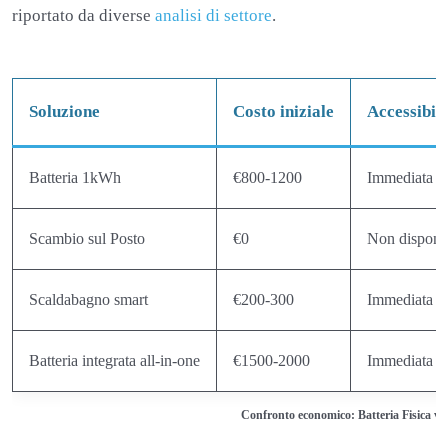
riportato da diverse
analisi di settore
.
Soluzione
Costo iniziale
Accessibili
Batteria 1kWh
€800-1200
Immediata
Scambio sul Posto
€0
Non disponi
Scaldabagno smart
€200-300
Immediata
Batteria integrata all-in-one
€1500-2000
Immediata
Confronto economico: Batteria Fisica vs