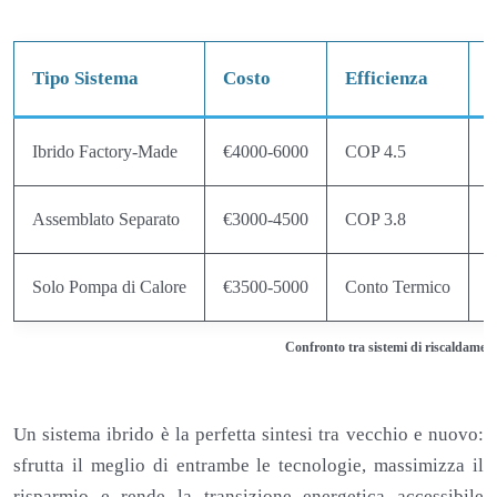
Tipo Sistema
Costo
Efficienza
A
Ibrido Factory-Made
€4000-6000
COP 4.5
E
Assemblato Separato
€3000-4500
COP 3.8
E
Solo Pompa di Calore
€3500-5000
Conto Termico
M
Confronto tra sistemi di riscaldamento
Un sistema ibrido è la perfetta sintesi tra vecchio e nuovo:
sfrutta il meglio di entrambe le tecnologie, massimizza il
risparmio e rende la transizione energetica accessibile