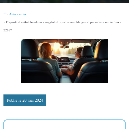
/
Auto e moto
/ Dispositivi anti-abbandono e seggiolini: quali sono obbligatori per evitare multe fino a
326€?
Publié le 20 mai 2024